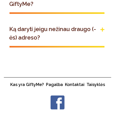
GiftyMe?
Ką daryti jeigu nežinau draugo (-
ės) adreso?
Kas yra GiftyMe?
Pagalba
Kontaktai
Taisyklės