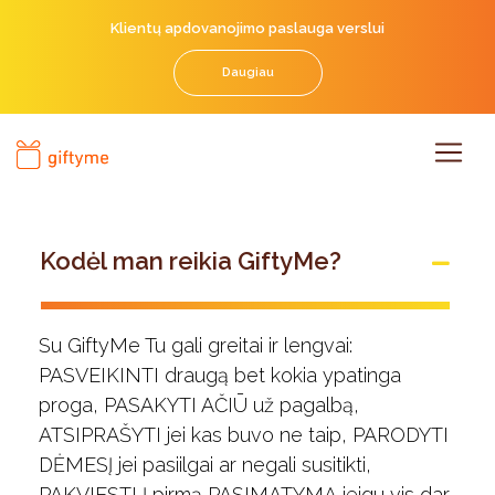
Klientų apdovanojimo paslauga verslui
Daugiau
Kodėl man reikia GiftyMe?
Su GiftyMe Tu gali greitai ir lengvai:
PASVEIKINTI draugą bet kokia ypatinga
proga, PASAKYTI AČIŪ už pagalbą,
ATSIPRAŠYTI jei kas buvo ne taip, PARODYTI
DĖMESĮ jei pasiilgai ar negali susitikti,
PAKVIESTI Į pirmą PASIMATYMĄ jeigu vis dar